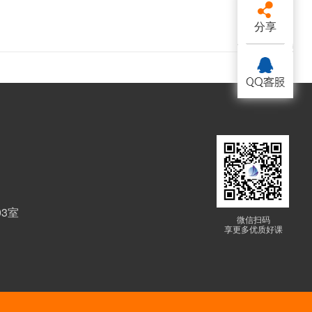

分享
03室
微信扫码
享更多优质好课